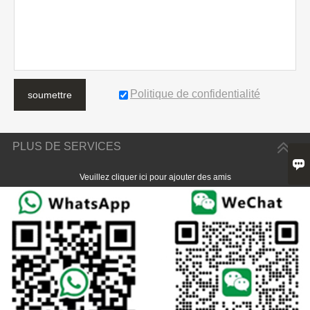
Politique de confidentialité
soumettre
PLUS DE SERVICES

Veuillez cliquer ici pour ajouter des amis