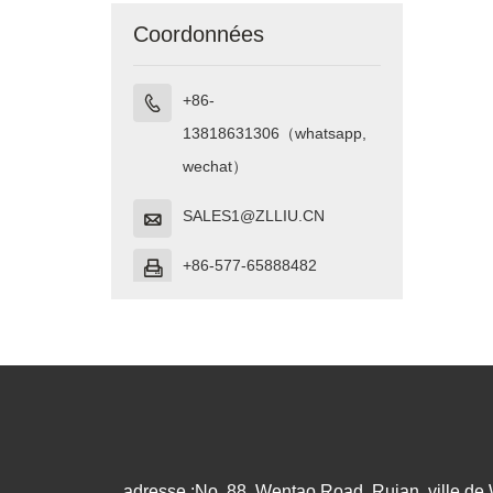
Coordonnées
+86-

13818631306（whatsapp,
wechat）
SALES1@ZLLIU.CN

+86-577-65888482

adresse :
No. 88, Wentao Road, Ruian, ville de