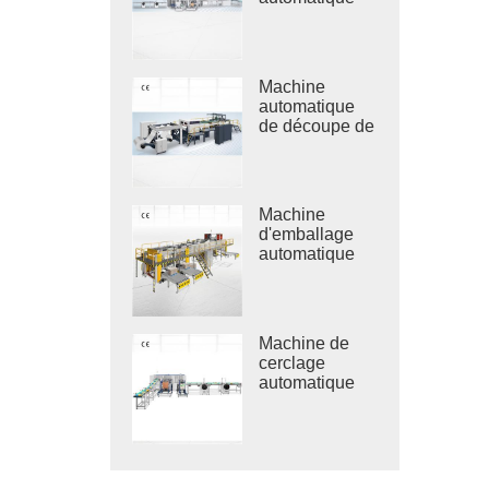
de boîte de
carton
Machine
automatique
de découpe de
papier à
grande vitesse
Machine
d'emballage
automatique
de rames de
papier de
format folio
Machine de
cerclage
automatique
de machine à
emballer de
boîte de carton