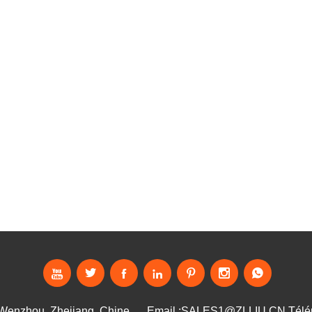







 Wenzhou, Zhejiang, Chine
Email :
SALES1@ZLLIU.CN
Télé