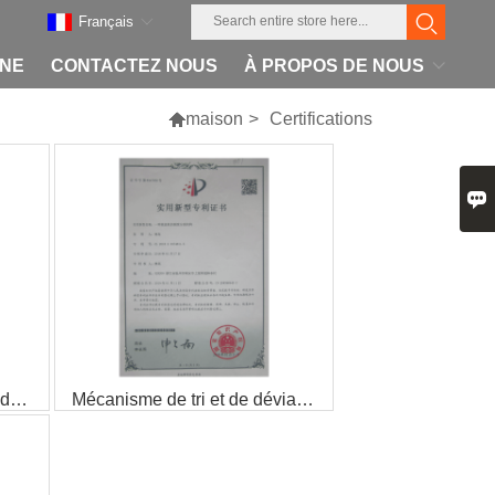
Français
INE
CONTACTEZ NOUS
À PROPOS DE NOUS

maison
>
Certifications

Mécanisme de préformage de boîte en papier pour une machine à emballer de carton de papier de copie
Mécanisme de tri et de déviation pour machine d'emballage de boîtes