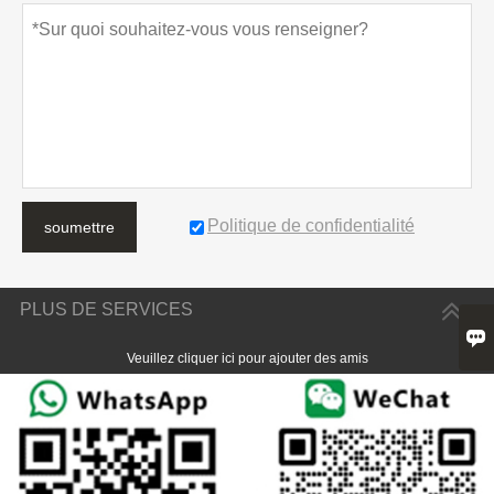
Politique de confidentialité
soumettre
PLUS DE SERVICES

Veuillez cliquer ici pour ajouter des amis