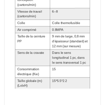
(cartons/min)
Vitesse de travail
6--8
(cartons/min)
Colle
Colle thermofusible
Air comprimé
0.8MPA
Taille de la ceinture
9 mm de large, 0,8 mm
PP
d'épaisseur (standard) et
12 mm (sur mesure)
Sens de la cravate
Dans le sens
longitudinal 1 pc, dans
le sens transversal 1 pc
Consommation
15
électrique (Kw)
Taille globale (m)
15*5.5*2.2
(LxlxH)
Poids de la machine
8
(MT)