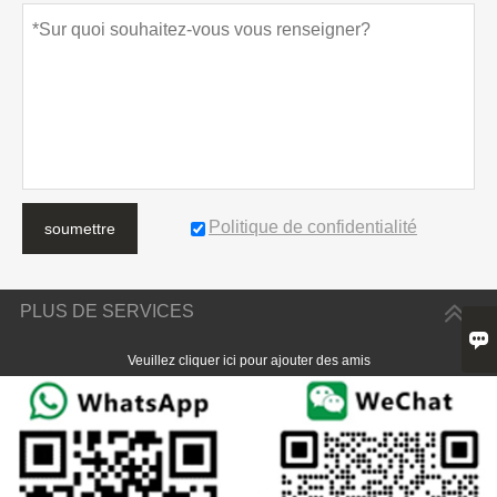
Politique de confidentialité
soumettre
PLUS DE SERVICES

Veuillez cliquer ici pour ajouter des amis